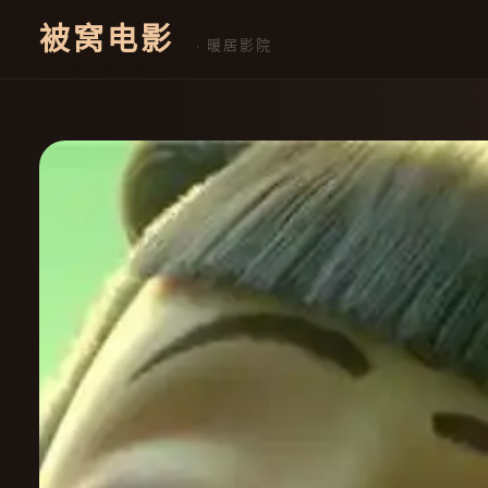
被窝电影
· 暖居影院