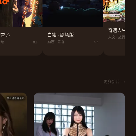
奇遇人生 · 
白箱 · 剧场版
营 △
人文 · 旅行
励志 · 青春
8.3
日常
8.8
更多新片 →