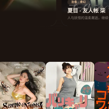
治愈 · 奇幻
夏目 · 友人帐 柒
人与妖怪的温柔邂逅，继续