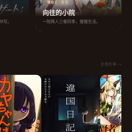
慢综艺 · 生活
向往的小院
书写。
一院两人三餐四季，慢慢生活。
全部片单 →