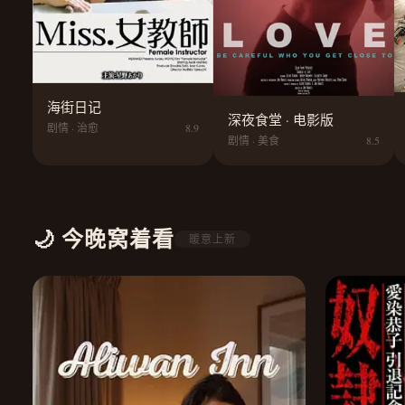
海街日记
深夜食堂 · 电影版
剧情 · 治愈
8.9
剧情 · 美食
8.5
🌙 今晚窝着看
暖意上新