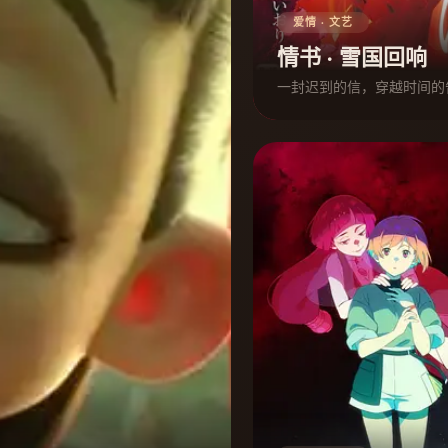
爱情 · 文艺
情书 · 雪国回响
一封迟到的信，穿越时间的