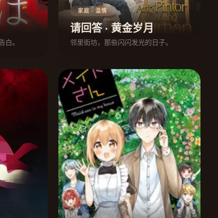
家庭 · 温情
请回答 · 黄金岁月
告白。
邻里街坊，那些闪闪发光的日子。