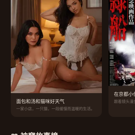
在京都小
面包和汤和猫咪好天气
跟着镜头漫
一家小店，一只猫，一段缓慢而温暖的生活。