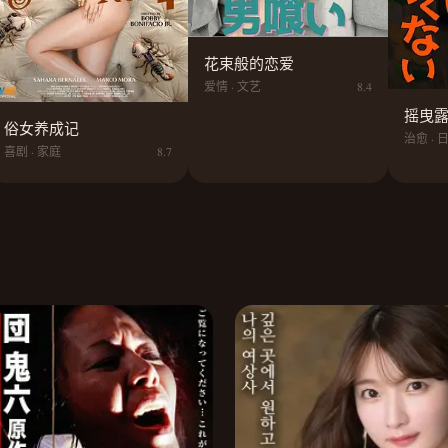
花束般的恋爱
爱情 · 文艺
8.4
摇曳露
俗女养成记
治愈 · 
喜剧 · 家庭
8.7