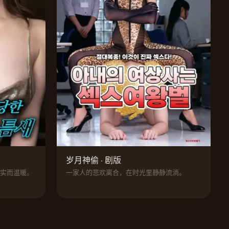
岁月神偷 · 剧版
实而温暖。
一家人的悲欢离合，在时光里静静流淌。